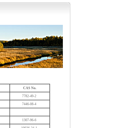
CAS No.
7782-49-2
7446-08-4
1307-96-6