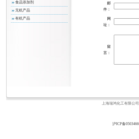
食品添加剂
邮
件：
无机产品
有机产品
网
址：
留
言：
上海瑞鸿化工有限公司 版
沪ICP备050346